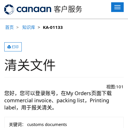
T
客户服务
o
g
g
首页
知识库
KA-01133
l
e
n
a
v
打印
i
g
清关文件
a
t
i
o
n
视图:
101
您好，您可以登录账号，在My Orders页面下载
commercial invoice、packing list，Printing
label，用于报关清关。
关键词：
customs documents