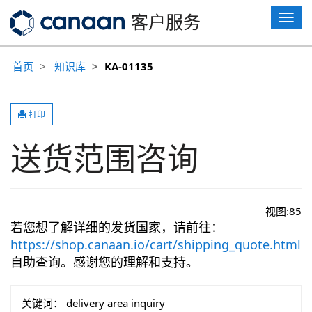
T
客户服务
o
g
g
首页
知识库
KA-01135
l
e
n
a
v
打印
i
g
送货范围咨询
a
t
i
o
n
视图:
85
若您想了解详细的发货国家，请前往：
https://shop.canaan.io/cart/shipping_quote.html
自助查询。感谢您的理解和支持。
关键词：
delivery area inquiry